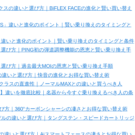
スの違いと選び方｜BiFLEX FACEの進化と賢い買い替え
10 PLUS」違いと進化のポイント｜賢い乗り換えのタイミングと
G425 MAX】違いと進化のポイント｜賢い乗り換えのタイミングと条件
違いと選び方｜PING初の弾道調整機能の恩恵と賢い乗り換え手
違いと選び方｜過去最大MOIの恩恵と賢い乗り換え手順
・SFTの違いと選び方｜快音の進化とお得な買い替え術
史上最高クラスの直進性｜ノーマルMAXとの違いと買うべき人
gue ST】違いを徹底比較｜名器から今すぐ乗り換えるべき人の条
と選び方｜360°カーボンシャーシの凄さとお得な買い替え術
4モデルの違いと選び方｜タングステン・スピードカートリッジ
4モデルの違いと選び方｜Aiスマートフェースの凄さとお得な買い