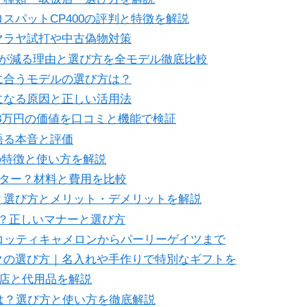
スパットCP400の評判と特徴を解説
マラヤ試打や中古偽物対策
トが減る理由と選び方を全モデル徹底比較
に合うモデルの選び方は？
になる原因と正しい活用法
8万円の価値を口コミと機能で検証
語る本音と評価
の特徴と使い方を解説
ンター？材料と費用を比較
？選び方とメリット・デメリットを解説
？正しいマナーと選び方
コッティキャメロンからパーリーゲイツまで
クの選び方｜名入れや手作りで特別なギフトを
売店と代用品を解説
は？選び方と使い方を徹底解説