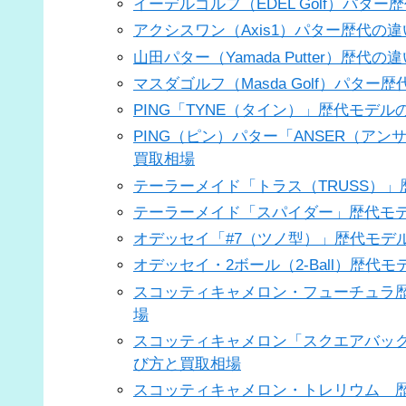
イーデルゴルフ（EDEL Golf）パ
アクシスワン（Axis1）パター歴代
山田パター（Yamada Putter）
マスダゴルフ（Masda Golf）パ
PING「TYNE（タイン）」歴代モデ
PING（ピン）パター「ANSER（ア
買取相場
テーラーメイド「トラス（TRUSS）
テーラーメイド「スパイダー」歴代モ
オデッセイ「#7（ツノ型）」歴代モデル
オデッセイ・2ボール（2-Ball）歴代
スコッティキャメロン・フューチュラ
場
スコッティキャメロン「スクエアバッ
び方と買取相場
スコッティキャメロン・トレリウム 