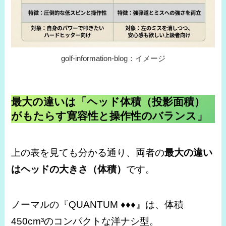
golf-information-blog：イメージ
最大の違いは「ヘッド体積（投影面積）
がもたらす寛容性と操作性のバランス」
上の表を見ても分かる通り、両者の
最大の違い
はヘッドの大きさ（体積）
です。
ノーマルの『QUANTUM ♦♦♦』は、体積
450cm³のコンパクトな洋ナシ型。