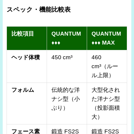
スペック・機能比較表
比較項目
QUANTUM
QUANTUM
♦♦♦
♦♦♦ MAX
ヘッド体積
450 cm³
460
cm³（ルー
ル上限）
フォルム
伝統的な洋
大型化され
ナシ型（小
た洋ナシ型
ぶり）
（投影面積
大）
フェース素
鍛造 FS2S
鍛造 FS2S