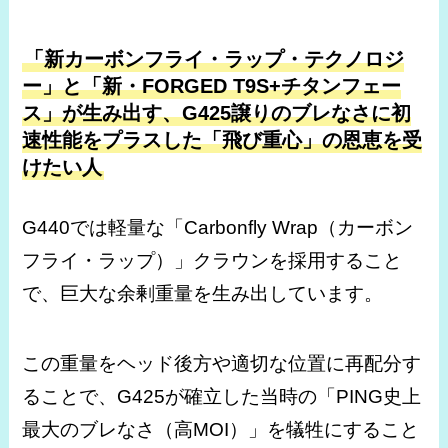
「新カーボンフライ・ラップ・テクノロジ
ー」と「新・FORGED T9S+チタンフェー
ス」が生み出す、G425譲りのブレなさに初
速性能をプラスした「飛び重心」の恩恵を受
けたい人
G440では軽量な「Carbonfly Wrap（カーボン
フライ・ラップ）」クラウンを採用すること
で、巨大な余剰重量を生み出しています。
この重量をヘッド後方や適切な位置に再配分す
ることで、G425が確立した当時の「PING史上
最大のブレなさ（高MOI）」を犠牲にすること