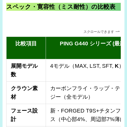
スペック・寛容性（ミス耐性）の比較表
スクロールできます
比較項目
PING G440 シリーズ (最新)
展開モデル
4モデル（MAX, LST, SFT,
K
）
数
クラウン素
カーボンフライ・ラップ・テク
材
ジー（全モデル）
フェース設
新・FORGED T9S+チタンフ
計
ス（中心部4%、周辺部7%薄肉