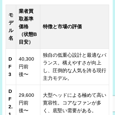
業者買
モ
取基準
デ
価格
特徴と市場の評価
ル
（状態B
名
目安）
独自の低重心設計と最適なバ
D
40,300
ランス。構えやすさが向上
F
円前
し、圧倒的な人気を誇る現行
3
後〜
主力モデル。
D
29,600
大型ヘッドによる極めて高い
F
円前
寛容性。コアなファンが多
2.
後〜
く、底堅い需要がある。
1