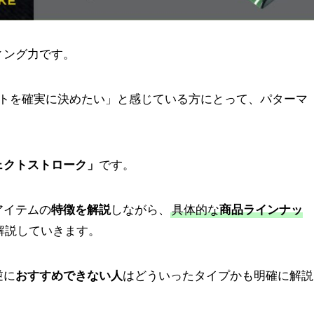
ィング力です。
ットを確実に決めたい」と感じている方にとって、パターマ
。
ェクトストローク
」
です。
アイテムの
特徴を解説
しながら、
具体的な
商品ラインナッ
解説していきます。
逆に
おすすめできない人
はどういったタイプかも明確に解説
。