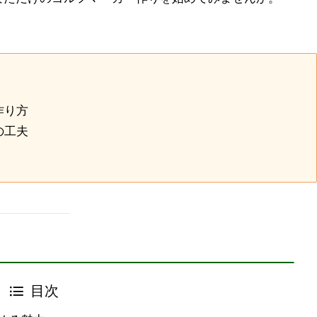
作り方
の工夫
目次