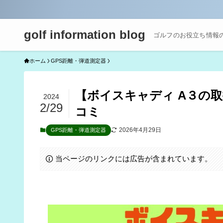
golf information blog
ゴルフのお役立ち情報
ホーム
GPS距離・弾道測定器
【ボイスキャディ A３の
2024
2/29
コミ
2026年4月29日
GPS距離・弾道測定器
当ページのリンクには広告が含まれています。