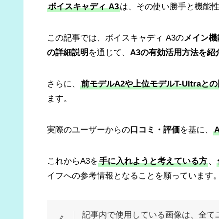
ボイスキャディ A3
は、その使い勝手と機能
この記事では、ボイスキャディ A3の
メイン機
の詳細説明
を通じて、
A3の有効活用方法を紹
さらに、
前モデルA2や上位モデルT-Ultraと
ます。
実際のユーザーからの
口コミ・評価
を基に、
これからA3を
手に入れようと考えている方
、
イフへの参考情報となることを願っています
記事内で使用している画像は、全て